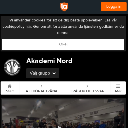
Logga in
Vi använder cookies för att ge dig bästa upplevelsen. Läs vår
cookiepolicy
här
. Genom att fortsätta använda tjänsten godkänner du
denna.
Okej
Akademi Nord
Välj grupp
Start
ATT BÖRJA TRÄNA
FRÅGOR OCH SVAR
Mer