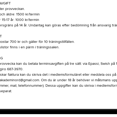
AVGIFT
fter provveckan.
och äldre: 1500 kr/termin
15-17 år: 1000 kr/termin
dersgräns på 14 år. Undantag kan göras efter bedömning från ansvarig trä
T
kostar 700 kr och gäller för 10 träningstillfällen.
listor finns i en pärm i träningssalen.
NG
provvecka kan du betala terminsavgiften på tre sätt: via Epassi, Swish på
kgiro 687-3970.
kar faktura kan du skriva det i medlemsformuläret eller meddela oss på
.akademinord@gmail.com. Om du är under 18 år behöver vi målsmans upp
mer, mail, telefonnummer). Dessa uppgifter kan du skriva i medlemsform
separat.