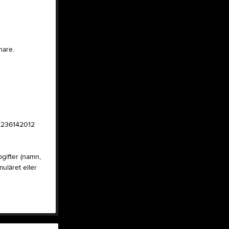
VÅRA KLÄDER
Tjäna pengar
Cupguiden
nare.
 1236142012
gifter (namn,
uläret eller