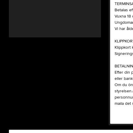
TERMINS
Betalas e
Vuxna 18 
Ungdomar 
Vi har ål
KLIPPKOR
Klippkort 
Signerings
BETALNI
Efter din 
eller ban
Om du öns
styrelsen
personnum
maila det 