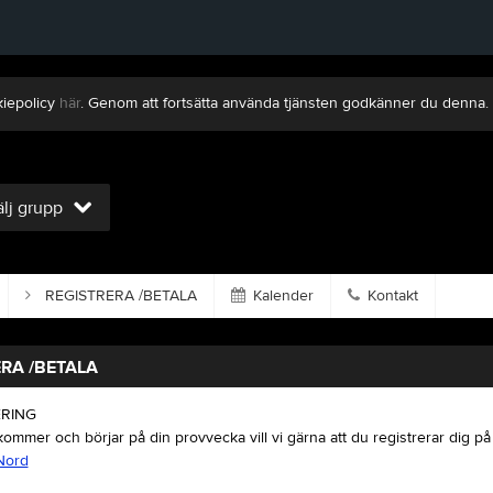
kiepolicy
här
. Genom att fortsätta använda tjänsten godkänner du denna.
lj grupp
REGISTRERA /BETALA
Kalender
Kontakt
RA /BETALA
ERING
ommer och börjar på din provvecka vill vi gärna att du registrerar dig p
Nord