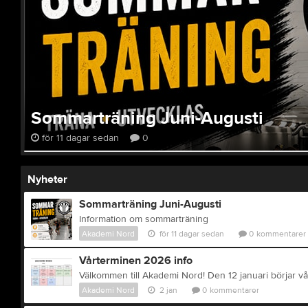
Sommarträning Juni-Augusti
för 11 dagar sedan
0
Nyheter
Sommarträning Juni-Augusti
Information om sommarträning
Akademi Nord
för 11 dagar sedan
0
kommentarer
Vårterminen 2026 info
Akademi Nord
2 jan
0
kommentarer