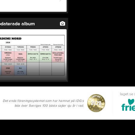
pdaterade album
laget.se
Det enda föreningssystemet som har hamnat på IDG:s
lista över Sveriges 100 bästa sajter sju år i rad.