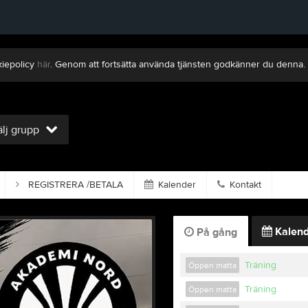
kiepolicy
här
. Genom att fortsätta använda tjänsten godkänner du denna.
lj grupp
REGISTRERA /BETALA
Kalender
Kontakt
Kalend
På gång
Träning
Öppen matta
Träning
Öppen matta