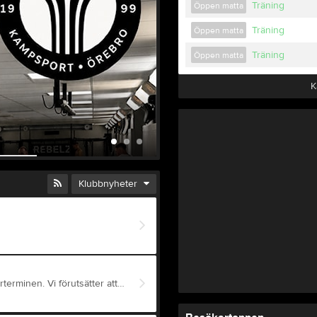
Träning
Öppen matta
Träning
Öppen matta
Träning
Öppen matta
K
Vårterminen 2026 
2 jan
0
Klubbnyheter
Välkommen till Akademi Nord! Den 12 januari börjar vårterminen. Vi förutsätter att alla är taggade och sugna på att utvecklas i sin respektive gren. UPPFÖRANDEKOD - Som alltid gäller vår "Code of conduct". Vi förväntar oss att alla i klubben bemöter varandra med respekt, välvilja och vänlighet. Vi ska utmana varandra, men också stötta varandra. PROVVECKAN för nybörjare/nyinskrivna gäller under den första halvan av terminen. Man får prova alla träningspass där det står “steg 1”. AVGIFTEN ska betalas när man bestämt sig för att börja träna efter provveckan. PRISER 2026: 1500 kr/termin för personer som är 18 år och äldre, och 1000 kr/termin för 17 år och yngre. Klippkort på tio träningspass kostar 700 kr. För närvarande är lättast att betala via Swish (info finns på denna hemsida och på klubben). Under 2026 kommer vi att erbjuda fakturering. Du får träna på alla träningspass som är på din nivå (nybörjare har steg 1-nivå), inklusive gymmet och öppen matta. ÅLDERSGRÄNS är 14 år. Under 16 år är det inte tillåtet med slag/sparkar mot huvudet i sparring bortsett från markering/kontrollerad lätt semikontakt. Man kan låna boxningshjälm. Juniorer (16-17 år) får utöva kontrollerade tekniker/semikontakt, knockout är förbjudet. Vi följer Budoförbundets regler. REGISTRERING - Alla nybörjare, oberoende om de bara vill prova träna i en vecka eller om de vill träna regelbundet, ska registrera sig. Länkar till registreringen finns både på vår hemsida (https://forms.gle/MiqFbQEdSHqKtM2o8) och på anslagstavlan i klubben. Observera att utan registrering får man inte träna. GYMMET - Gymdelen är ombyggd, nu har vi fler kickboxningssäckar än tidigare och mjukare matta. Prova gärna. UTRUSTNING kan man låna under sin första vecka, därefter ska man köpa respektive utrustning. Detta för att skydda sig själv och andra. På hemsidan kan du hitta vad som gäller för respektive gren. Klubben erbjuder olika rabatter, fråga gärna. NÄRVAROREGISTRERING - När man kommer till passet ska man registrera närvaro. Det gör man på en surfplatta som finns på väggen i ingången till träningssalen - eller genom att meddela det till tränaren. Närvaroregistrering är ett krav för att få träna på respektive pass. TRÄNARE - Tränarens ord gäller alltid. På de flesta pass finns både en huvudtränare och en assisterande tränare. De ansvarar för passet och det är deras instruktioner som gäller. Tränarna besvarar frågor och lyssnar på förslag och hjälper dig gärna vid behov. Nu ser vi fram emot en fantastisk termin fylld av kampsport, glädje och utmaningar!