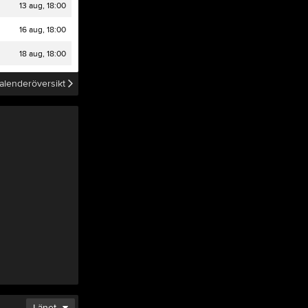
VÅRA KLÄDER
13 aug, 18:00
16 aug, 18:00
Tjäna pengar
Cupguiden
18 aug, 18:00
alenderöversikt
info
FR
29
Länet