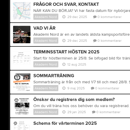
FRÅGOR OCH SVAR, KONTAKT
Akademi Nord
29 dec 2025
0
kommentarer
VAD VI ÄR
Akademi Nord
29 dec 2025
0
kommentarer
TERMINSSTART HÖSTEN 2025
Akademi Nord
12 aug 2025
SOMMARTRÄNING
Akademi Nord
9 maj 2025
0
kommentarer
Önskar du registrera dig som medlem?
Akademi Nord
29 jan 2025
0
kommentarer
Schema för vårterminen 2025
...