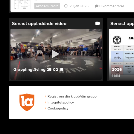
Akademi Nord
29 jan 2025
0
kommentarer
Senast uppladdade video
Senast up
Grapplingtävling 25-02-15
2026
.
1 bild
Registrera din klubb/din grupp
Integritetspolicy
Cookiepolicy