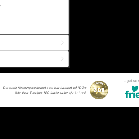
?
laget.se
Det enda föreningssystemet som har hamnat på IDG:s
lista över Sveriges 100 bästa sajter sju år i rad.