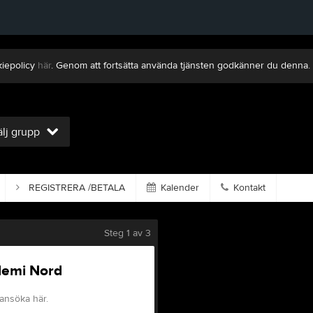
kiepolicy
här
. Genom att fortsätta använda tjänsten godkänner du denna.
lj grupp
REGISTRERA /BETALA
Kalender
Kontakt
Steg
1
av 3
demi Nord
ansöka här.