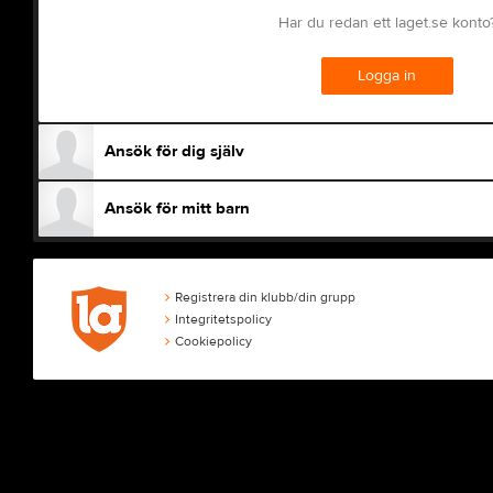
Har du redan ett laget.se konto
Logga in
Ansök för dig själv
Ansök för mitt barn
Registrera din klubb/din grupp
Integritetspolicy
Cookiepolicy