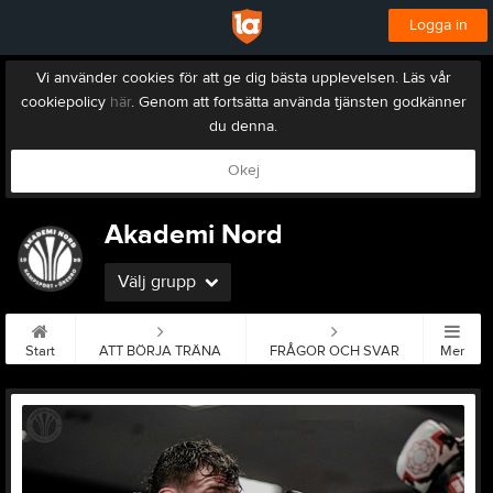
Logga in
Vi använder cookies för att ge dig bästa upplevelsen. Läs vår
cookiepolicy
här
. Genom att fortsätta använda tjänsten godkänner
du denna.
Okej
Akademi Nord
Välj grupp
Start
ATT BÖRJA TRÄNA
FRÅGOR OCH SVAR
Mer