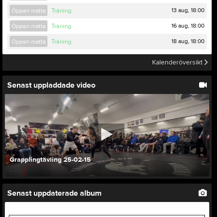
13 aug, 18:00
Öppen matta
Träning
16 aug, 18:00
Öppen matta
Träning
18 aug, 18:00
Öppen matta
Träning
Kalenderöversikt
Senast uppladdade video
Grapplingtävling 25-02-15
.
Senast uppdaterade album