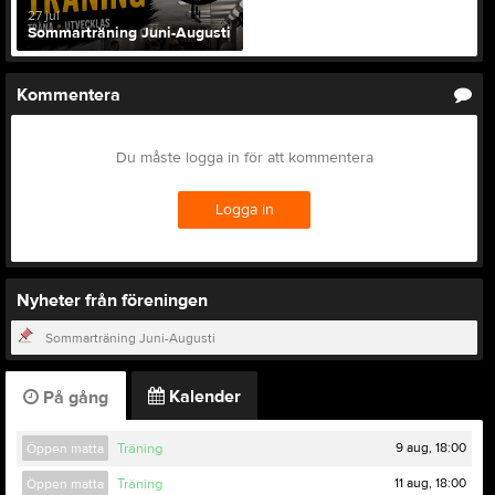
27 jul
Sommarträning Juni-Augusti
Kommentera
Du måste logga in för att kommentera
Logga in
Nyheter från föreningen
Sommarträning Juni-Augusti
Kalender
På gång
9 aug, 18:00
Öppen matta
Träning
11 aug, 18:00
Öppen matta
Träning