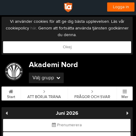
Logga in
Vi använder cookies för att ge dig bästa upplevelsen. Läs vår
cookiepolicy
här
. Genom att fortsätta använda tjänsten godkänner
du denna.
Okej
Akademi Nord
Välj grupp
Start
ATT BÖRJA TRÄNA
FRÅGOR OCH SVAR
Mer
Juni 2026
Prenumerera