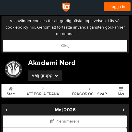
Logga in
Vi använder cookies för att ge dig bästa upplevelsen. Läs vår
cookiepolicy
här
. Genom att fortsätta använda tjänsten godkänner
du denna.
Okej
Akademi Nord
Välj grupp
Start
ATT BÖRJA TRÄNA
FRÅGOR OCH SVAR
Mer
Maj 2026
Prenumerera